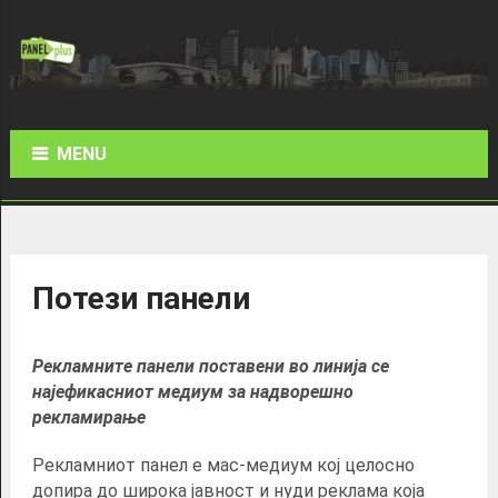
MENU
Потези панели
Рекламните панели поставени во линија се
најефикасниот медиум за надворешно
рекламирање
Рекламниот панел е мас-медиум кој целосно
допира до широка јавност и нуди реклама која