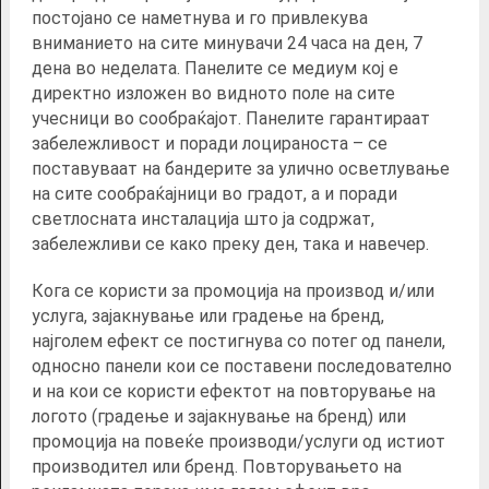
постојано се наметнува и го привлекува
вниманието на сите минувачи 24 часа на ден, 7
дена во неделата. Панелите се медиум кој е
директно изложен во видното поле на сите
учесници во сообраќајот. Панелите гарантираат
забележливост и поради лоцираноста – се
поставуваат на бандерите за улично осветлување
на сите сообраќајници во градот, а и поради
светлосната инсталација што ја содржат,
забележливи се како преку ден, така и навечер.
Кога се користи за промоција на производ и/или
услуга, зајакнување или градење на бренд,
најголем ефект се постигнува со потег од панели,
односно панели кои се поставени последователно
и на кои се користи ефектот на повторување на
логото (градење и зајакнување на бренд) или
промоција на повеќе производи/услуги од истиот
производител или бренд. Повторувањето на