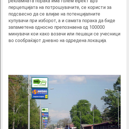
рекламната порака има голем ефект врз
перцепцијата на потрошувачите, се користи за
подсвесно да се влијае на потенцијалните
купувачи при изборот, а и самата порака да биде
запаметена односно препознаена од 100000
минувачи кои како возачи или пешаци се учесници
во сообраќајот дневно на одредена локација.