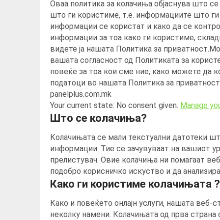
Оваа политика за колачиња објаснува што се
што ги користиме, т.е. информациите што ги
информации се користат и како да се контро
информации за тоа како ги користиме, склад
видете ја нашата Политика за приватност.Мо
вашата согласност од Политиката за корист
повеќе за тоа кои сме ние, како можете да к
податоци во нашата Политика за приватност
panelplus.com.mk
Your current state: No consent given.
Manage you
Што се колачиња?
Колачињата се мали текстуални датотеки шт
информации. Тие се зачувуваат на вашиот ур
прелистувач. Овие колачиња ни помагаат веб
подобро корисничко искуство и да анализира
Како ги користиме колачињата ?
Како и повеќето онлајн услуги, нашата веб-с
неколку намени. Колачињата од прва страна 