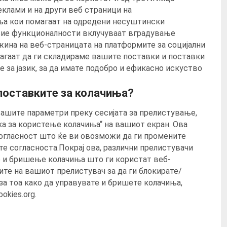
еклами и на други веб страници на
ња кои помагаат на одредени несуштински
вие функционалности вклучуваат вградување
ина на веб-страницата на платформите за социјални
гаат да ги складираме вашите поставки и поставки
 за јазик, за да имате подобро и ефикасно искуство
поставките за колачиња?
вашите параметри преку сесијата за прелистување,
а за користење колачиња“ на вашиот екран. Ова
огласност што ќе ви овозможи да ги промените
те согласноста.Покрај ова, различни прелистувачи
 и бришење колачиња што ги користат веб-
те на вашиот прелистувач за да ги блокирате/
за тоа како да управувате и бришете колачиња,
ookies.org.