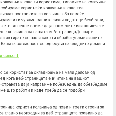
 колачиња и како ги користиме, типовите на колачиња
 собираме користејќи колачиња и како тие
лираат поставките за колачиња. За повеќе
ираме и ги чуваме вашите лични податоци безбедни,
жете во секое време да ја промените или повлечете
ење колачиња на нашата веб-страницаДознајте
онтактирате со нас и како ги обработуваме личните
.Вашата согласност се однесува на следните домени:
r consent.
о се користат за складирање на мали делови од
ед кога веб-страницата е вчитана на вашиот
-страната да ја направиме побезбедна, да обезбедиме
ме што работи и каде треба да се подобри.
траница користи колачиња од први и трети страни за
се главно неопходни за веб-страницата правилно да