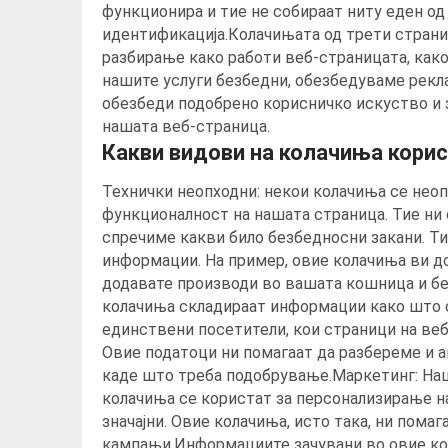
функционира и тие не собираат ниту еден од
идентификација.Колачињата од трети страни 
разбирање како работи веб-страницата, как
нашите услуги безбедни, обезбедуваме реклам
обезбеди подобрено корисничко искуство и з
нашата веб-страница.
Какви видови на колачиња кори
Технички неопходни: некои колачиња се неоп
функционалност на нашата страница. Тие ни
спречиме какви било безбедносни закани. Ти
информации. На пример, овие колачиња ви до
додавате производи во вашата кошница и бе
колачиња складираат информации како што се
единствени посетители, кои страници на веб-
Овие податоци ни помагаат да разбереме и 
каде што треба подобрување.Маркетинг: На
колачиња се користат за персонализирање н
значајни. Овие колачиња, исто така, ни пома
кампањи.Информациите зачувани во овие кол