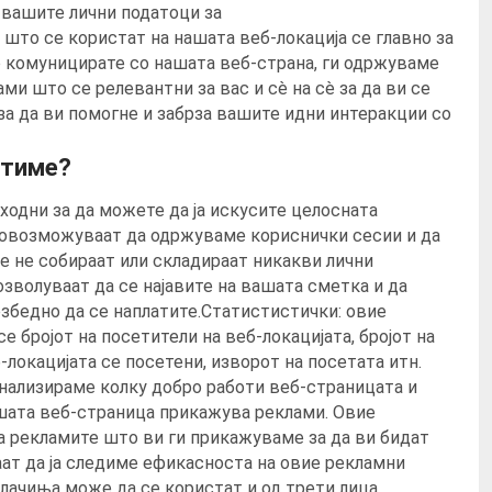
 вашите лични податоци за
што се користат на нашата веб-локација се главно за
о комуницирате со нашата веб-страна, ги одржуваме
и што се релевантни за вас и сè на сè за да ви се
а да ви помогне и забрза вашите идни интеракции со
стиме?
ходни за да можете да ја искусите целосната
 овозможуваат да одржуваме кориснички сесии и да
е не собираат или складираат никакви лични
зволуваат да се најавите на вашата сметка и да
збедно да се наплатите.Статистистички: овие
 бројот на посетители на веб-локацијата, бројот на
локацијата се посетени, изворот на посетата итн.
анализираме колку добро работи веб-страницата и
шата веб-страница прикажува реклами. Овие
а рекламите што ви ги прикажуваме за да ви бидат
гаат да ја следиме ефикасноста на овие рекламни
ачиња може да се користат и од трети лица