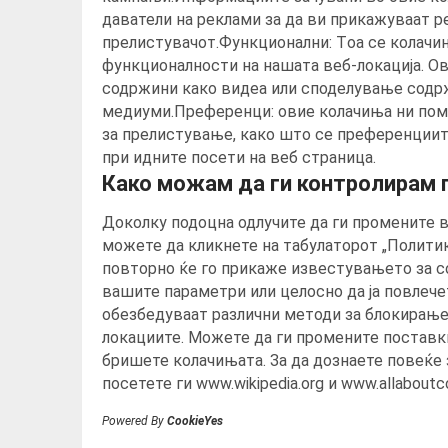
даватели на реклами за да ви прикажуваат р
прелистувачот.Функционални: Tоа се колачи
функционалности на нашата веб-локација. О
содржини како видеа или споделување содрж
медиуми.Преференци: овие колачиња ни пома
за прелистување, како што се преференциите
при идните посети на веб страница.
Како можам да ги контролирам 
Доколку подоцна одлучите да ги промените 
можете да кликнете на табулаторот „Политик
повторно ќе го прикаже известувањето за с
вашите параметри или целосно да ја повлече
обезбедуваат различни методи за блокирање
локациите. Можете да ги промените поставки
бришете колачињата. За да дознаете повеќе 
посетете ги www.wikipedia.org и www.allaboutc
Powered By
CookieYes