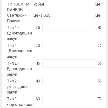
ТИПОВИ НА
Урбан
Цента
ПАНЕЛИ
Светлосни
Цена
Кол.
Цена
К
Панели
Тип 1 -
35
40
Едногодишен
закуп
Тип 1
30
35
-Двогодишен
закуп
Тип 2 -
45
55
Едногодишен
закуп
Тип 2 -
40
50
Двогодишен
закуп
Тип 3
60
70
-Едногодишен