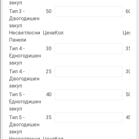
закуп
Тип 3 -
50
60
Двогодишен
закуп
Несветлосни
Цена
Кол.
Цена
К
Панели
Тип 4 -
30
35
Едногодишен
закуп
Тип 4 -
25
30
Двогодишен
закуп
Тип 5 -
40
50
Едногодишен
закуп
Тип 5 -
35
45
Двогодишен
закуп
Несветлосни
Цена
Кол.