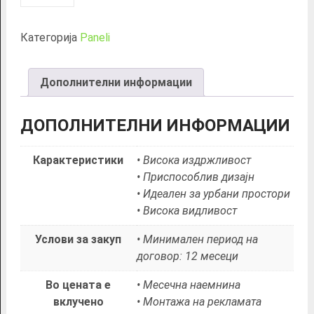
тип
2
Категорија
Paneli
-
Зона
Ексклузив
Дополнителни информации
количина
ДОПОЛНИТЕЛНИ ИНФОРМАЦИИ
Карактеристики
• Висока издржливост
• Приспособлив дизајн
• Идеален за урбани простори
• Висока видливост
Услови за закуп
• Минимален период на
договор: 12 месеци
Во цената е
• Месечна наемнина
вклучено
• Монтажа на рекламата